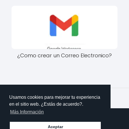
¿Como crear un Correo Electronico?
Imparte Conocimientos
Psicologia
¿Cuáles son las
Usamos cookies para mejorar tu experiencia
estrategias cognitivas para el aprendizaje?
en el sitio web. ¿Estás de acuerdo?.
Más Información
Aceptar