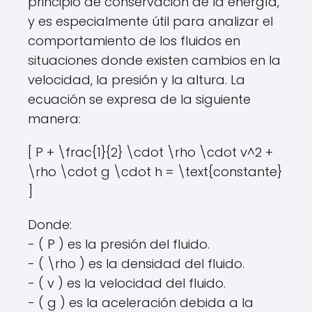
principio de conservación de la energía,
y es especialmente útil para analizar el
comportamiento de los fluidos en
situaciones donde existen cambios en la
velocidad, la presión y la altura. La
ecuación se expresa de la siguiente
manera:
[ P + \frac{1}{2} \cdot \rho \cdot v^2 +
\rho \cdot g \cdot h = \text{constante}
]
Donde:
- ( P ) es la presión del fluido.
- ( \rho ) es la densidad del fluido.
- ( v ) es la velocidad del fluido.
- ( g ) es la aceleración debida a la