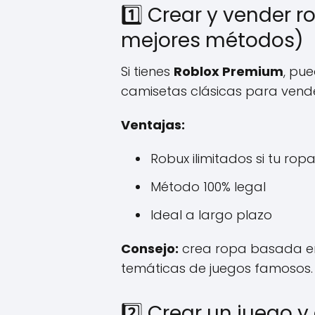
1️⃣ Crear y vender r
mejores métodos)
Si tienes
Roblox Premium
, pu
camisetas clásicas para vende
Ventajas:
Robux ilimitados si tu rop
Método 100% legal
Ideal a largo plazo
Consejo:
crea ropa basada en
temáticas de juegos famosos.
2️⃣ Crear un juego 