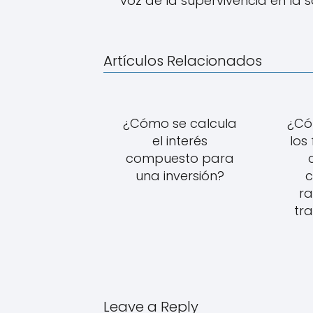
voz de la supervivencia en la 
Artículos Relacionados
¿Cómo se calcula
¿Có
el interés
los
compuesto para
una inversión?
c
ra
tr
Leave a Reply