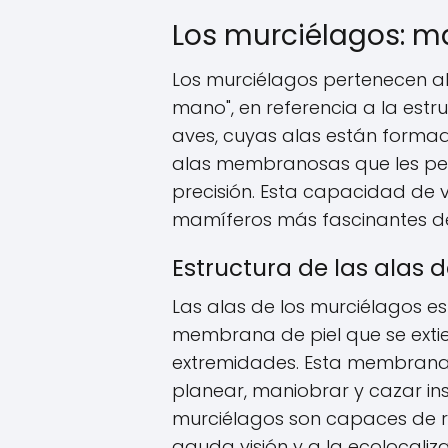
Los murciélagos: m
Los murciélagos pertenecen al 
mano", en referencia a la estru
aves, cuyas alas están formad
alas membranosas que les per
precisión. Esta capacidad de v
mamíferos más fascinantes del
Estructura de las alas 
Las alas de los murciélagos 
membrana de piel que se exti
extremidades. Esta membrana,
planear, maniobrar y cazar in
murciélagos son capaces de re
aguda visión y a la ecolocaliz